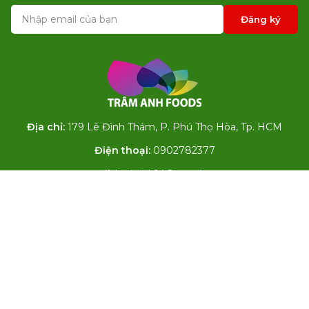
Đăng ký
Địa chỉ:
179 Lê Đình Thám, P. Phú Thọ Hòa, Tp. HCM
Điện thoại:
0902782377
Email:
legialinh14@gmail.com
Vạn Tâm Tín – Chuyên sỉ thực phẩm đông lạnh nhập khẩu
chất lượng cao (Heo, Bò, Gà, Hải sản, Rau củ). Cam kết
nguồn gốc rõ ràng, đạt chuẩn vệ sinh an toàn thực phẩm
với mức giá cạnh tranh nhất.
Copyright © 2018 thucphamgiasi.com. All Rights Reserved